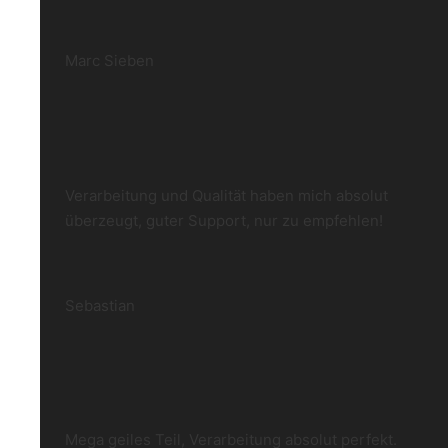
Marc Sieben
Verarbeitung und Qualität haben mich absolut
überzeugt, guter Support, nur zu empfehlen!
Sebastian
Mega geiles Teil, Verarbeitung absolut perfekt.