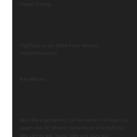
Hagen Sieling
TippTopp so ein Wizard und absolut
empfehlenswert!
Kay Metzke
Moin Racergemeinde, ich für meinen Teil kann nur
sagen das der Wizard meine beste Anschaffung
des Jahres war. Super Idee und dazu top