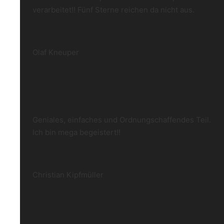
verarbeitet!! Fünf Sterne reichen da nicht aus.
Olaf Kneuper
Geniales, einfaches und Ordnungschaffendes Teil.
Ich bin mega begeistert!!
Christian Kipfmüller