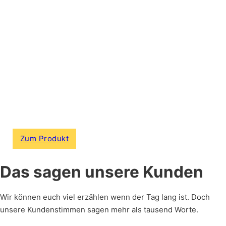
Dank unserer innovativen
Klapptechnik ist der Paddock
Wizard NEW GENERATION in
Sekundenschnelle
einsatzbereit. Egal ob
Hobbyfahrer oder Profi, hier
sparst du wertvolle Zeit.
Zum Produkt
Das sagen unsere Kunden
Wir können euch viel erzählen wenn der Tag lang ist. Doch
unsere Kundenstimmen sagen mehr als tausend Worte.