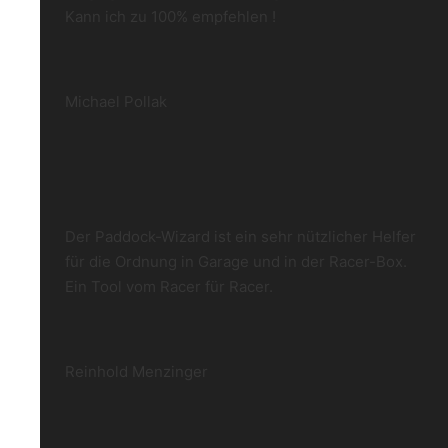
Kann ich zu 100% empfehlen !
Michael Pollak
Der Paddock-Wizard ist ein sehr nützlicher Helfer
für die Ordnung in Garage und in der Racer-Box.
Ein Tool vom Racer für Racer.
Reinhold Menzinger