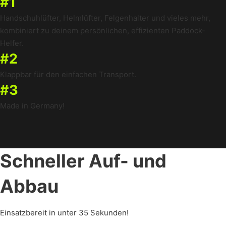
#1
Handschuhlüfter, Helmlüfter, Felgenhalter und vieles mehr,
kombiniert zu deinem persönlichen, effizienten Paddock-
Helfer.
#2
Klappbar für den einfachen Transport.
#3
Made in Germany!
Schneller Auf- und
Abbau
Einsatzbereit in unter 35 Sekunden!