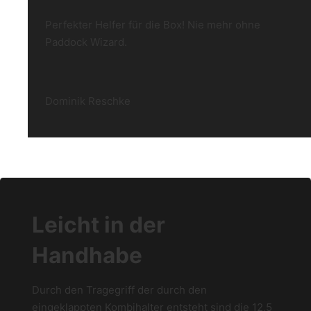
Perfekter Helfer für die Box! Nie mehr ohne
Paddock Wizard.
Dominik Reschke
Leicht in der
Handhabe
Durch den Tragegriff der durch den
eingeklappten Kombihalter entsteht sind die 12,5