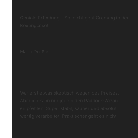
Geniale Erfindung… So leicht geht Ordnung in der
Boxengasse!
Mario Dreßler
War erst etwas skeptisch wegen des Preises.
Aber ich kann nur jedem den Paddock-Wizard
empfehlen! Super stabil, sauber und absolut
wertig verarbeitet! Praktischer geht es nicht!