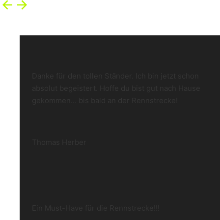
Danke für den tollen Ständer. Ich bin jetzt schon
absolut begeistert. Hoffe du bist gut nach Hause
gekommen… bis bald an der Rennstrecke!
Thomas Herber
Ein Must-Have für die Rennstrecke!!!