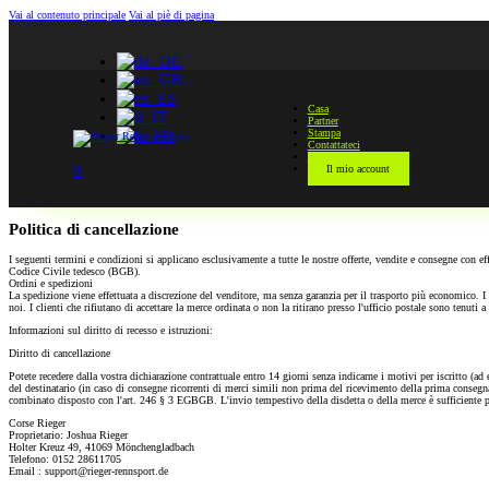
Vai al contenuto principale
Vai al piè di pagina
Casa
Partner
Stampa
Contattateci
Negozio
0
Il mio account
Politica di cancellazione
I seguenti termini e condizioni si applicano esclusivamente a tutte le nostre offerte, vendite e consegne con eff
Codice Civile tedesco (BGB).
Ordini e spedizioni
La spedizione viene effettuata a discrezione del venditore, ma senza garanzia per il trasporto più economico. 
noi. I clienti che rifiutano di accettare la merce ordinata o non la ritirano presso l'ufficio postale sono tenuti 
Informazioni sul diritto di recesso e istruzioni:
Diritto di cancellazione
Potete recedere dalla vostra dichiarazione contrattuale entro 14 giorni senza indicarne i motivi per iscritto (ad
del destinatario (in caso di consegne ricorrenti di merci simili non prima del ricevimento della prima cons
combinato disposto con l'art. 246 § 3 EGBGB. L'invio tempestivo della disdetta o della merce è sufficiente per 
Corse Rieger
Proprietario: Joshua Rieger
Holter Kreuz 49, 41069 Mönchengladbach
Telefono: 0152 28611705
Email : support@rieger-rennsport.de