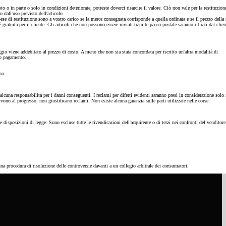
oto o in parte o solo in condizioni deteriorate, potreste doverci risarcire il valore. Ciò non vale per la restituzion
 dall'uso previsto dell'articolo
pese di restituzione sono a vostro carico se la merce consegnata corrisponde a quella ordinata e se il prezzo della
ratuita per il cliente. Gli articoli che non possono essere inviati tramite pacco postale saranno ritirati dal clien
io viene addebitato al prezzo di costo. A meno che non sia stata concordata per iscritto un'altra modalità di
to pagamento.
so.
lcuna responsabilità per i danni conseguenti. I reclami per difetti evidenti saranno presi in considerazione solo 
ono al progresso, non giustificano reclami. Non esiste alcuna garanzia sulle parti utilizzate nelle corse.
 disposizioni di legge. Sono escluse tutte le rivendicazioni dell'acquirente o di terzi nei confronti del venditore
a procedura di risoluzione delle controversie davanti a un collegio arbitrale dei consumatori.