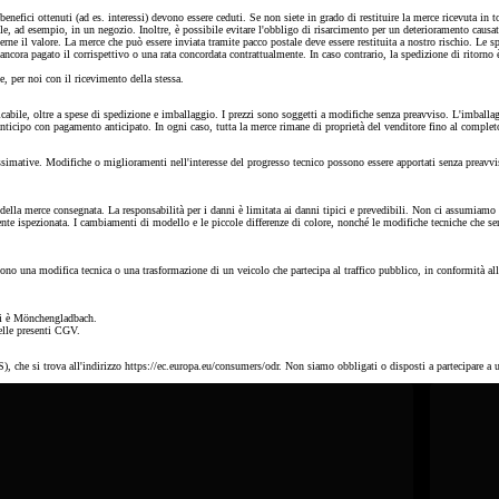
 benefici ottenuti (ad es. interessi) devono essere ceduti. Se non siete in grado di restituire la merce ricevuta in t
, ad esempio, in un negozio. Inoltre, è possibile evitare l'obbligo di risarcimento per un deterioramento causato
erne il valore. La merce che può essere inviata tramite pacco postale deve essere restituita a nostro rischio. Le s
cora pagato il corrispettivo o una rata concordata contrattualmente. In caso contrario, la spedizione di ritorno è g
e, per noi con il ricevimento della stessa.
bile, oltre a spese di spedizione e imballaggio. I prezzi sono soggetti a modifiche senza preavviso. L'imballagg
anticipo con pagamento anticipato. In ogni caso, tutta la merce rimane di proprietà del venditore fino al comple
ossimative. Modifiche o miglioramenti nell'interesse del progresso tecnico possono essere apportati senza preavvi
della merce consegnata. La responsabilità per i danni è limitata ai danni tipici e prevedibili. Non ci assumiamo a
te ispezionata. I cambiamenti di modello e le piccole differenze di colore, nonché le modifiche tecniche che serv
cono una modifica tecnica o una trasformazione di un veicolo che partecipa al traffico pubblico, in conformità alle
rci è Mönchengladbach.
delle presenti CGV.
 che si trova all'indirizzo https://ec.europa.eu/consumers/odr. Non siamo obbligati o disposti a partecipare a un