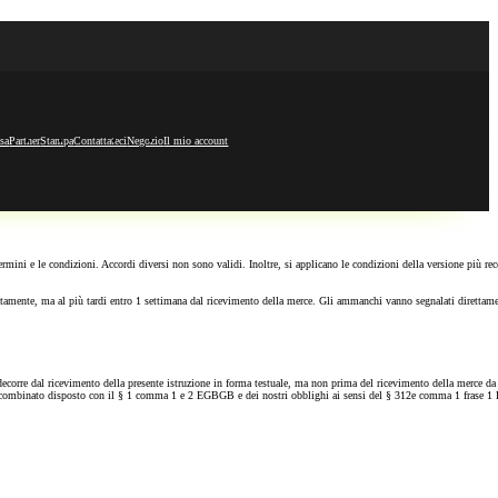
sa
Partner
Stampa
Contattateci
Negozio
Il mio account
ermini e le condizioni. Accordi diversi non sono validi. Inoltre, si applicano le condizioni della versione più rec
diatamente, ma al più tardi entro 1 settimana dal ricevimento della merce. Gli ammanchi vanno segnalati direttam
ne decorre dal ricevimento della presente istruzione in forma testuale, ma non prima del ricevimento della merce da
2 in combinato disposto con il § 1 comma 1 e 2 EGBGB e dei nostri obblighi ai sensi del § 312e comma 1 frase 