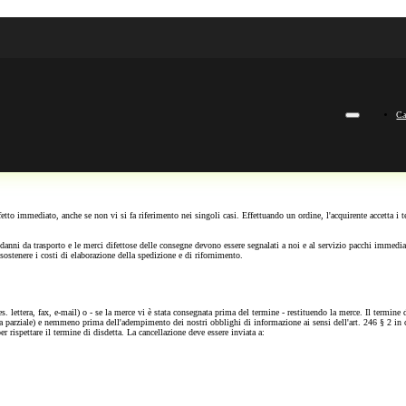
Ca
etto immediato, anche se non vi si fa riferimento nei singoli casi. Effettuando un ordine, l'acquirente accetta i t
I danni da trasporto e le merci difettose delle consegne devono essere segnalati a noi e al servizio pacchi imme
a sostenere i costi di elaborazione della spedizione e di rifornimento.
 es. lettera, fax, e-mail) o - se la merce vi è stata consegnata prima del termine - restituendo la merce. Il termi
egna parziale) e nemmeno prima dell'adempimento dei nostri obblighi di informazione ai sensi dell'art. 246 § 
rispettare il termine di disdetta. La cancellazione deve essere inviata a: