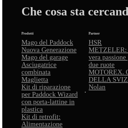
Che cosa sta cercan
Prodotti
Partner
Mago del Paddock
HSR
Nuova Generazione
METZELER: 
Mago del garage
vera passione 
Asciugatrice
due ruote
combinata
MOTOREX. 
Maglietta
DELLA SVI
Kit di riparazione
Nolan
per Paddock Wizard
con porta-lattine in
plastica
Kit di retrofit:
Alimentazione