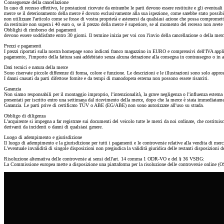
Conseguenze della cancellazione
In caso di recesso effettivo, le prestazioni ricevute da entrambe le parti devono essere restituite e gli eventuali
merce se il deterioramento della merce è dovuto esclusivamente alla sua ispezione, come sarebbe stato possibile
non utilizzare l'articolo come se fosse di vostra proprietà e astenersi da qualsiasi azione che possa compromett
da restituire non supera i 40 euro o, se il prezzo della merce è superiore, se al momento del recesso non avete an
Obblighi di rimborso dei pagamenti
devono essere soddisfatte entro 30 giorni. Il termine inizia per voi con l'invio della cancellazione o della merc
Prezzi e pagamenti
I prezzi riportati sulla nostra homepage sono indicati franco magazzino in EURO e comprensivi dell'IVA applica
pagamento, l'importo della fattura sarà addebitato senza alcuna detrazione alla consegna in contrassegno o in 
Dati tecnici e natura della merce
Sono riservate piccole differenze di forma, colore e funzione. Le descrizioni e le illustrazioni sono solo appr
I danni causati da parti difettose fornite e da tempi di manodopera esterna non possono essere risarciti.
Garanzia
Non siamo responsabili per il montaggio improprio, l'intenzionalità, la grave negligenza o l'influenza esterna 
presentati per iscritto entro una settimana dal ricevimento della merce, dopo che la merce è stata immediatamen
Garanzia. Le parti prive di certificato TÜV o ABE (EG/ABE) non sono autorizzate all'uso su strada.
Obbligo di diligenza
L'acquirente si impegna a far registrare sui documenti del veicolo tutte le merci da noi ordinate, che costituis
derivanti da incidenti o danni di qualsiasi genere.
Luogo di adempimento e giurisdizione
Il luogo di adempimento e la giurisdizione per tutti i pagamenti e le controversie relative alla vendita di me
L'eventuale invalidità di singole disposizioni non pregiudica la validità giuridica delle restanti disposizioni 
Risoluzione alternativa delle controversie ai sensi dell'art. 14 comma 1 ODR-VO e del § 36 VSBG:
La Commissione europea mette a disposizione una piattaforma per la risoluzione delle controversie online (OS),